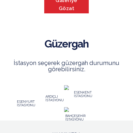
Galeriye
Gözat
Güzergah
İstasyon seçerek güzergah durumunu
görebilirsiniz.
ESENKENT
İSTASYONU
ARDIÇLI
İSTASYONU
ESENYURT
İSTASYONU
BAHÇEŞEHİR
İSTASYONU