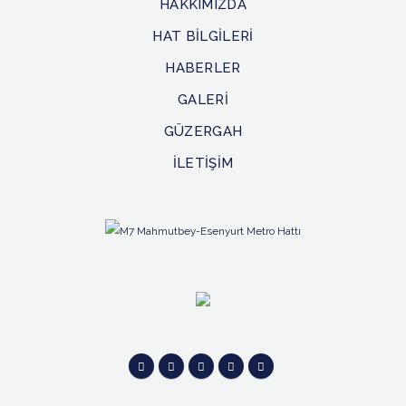
HAKKIMIZDA
HAT BİLGİLERİ
ISPARTAKULE
İSTASYONU
HABERLER
GALERİ
TAHTAKALE
GÜZERGAH
İSTASYONU
İLETİŞİM
HASTANE
İSTASYONU
ATAKENT
MAHALLESİ
İSTASYONU
TOPLU
KONUT
İSTASYONU