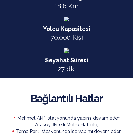
18,6 Km
Yolcu Kapasitesi
70.000 Kişi
Seyahat Süresi
27 dk.
Bağlantılı Hatlar
•
Mehmet Akif İstasyonunda yapımı devam eden
Ataköy-İkitelli Metro Hattı ile,
•
Tema Park İstasyonunda ise yapımı devam eden